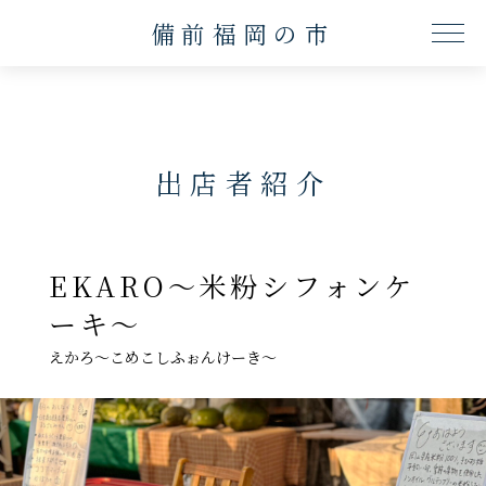
備前福岡の市
ME
出店者紹介
EKARO〜米粉シフォンケ
ーキ〜
えかろ〜こめこしふぉんけーき〜