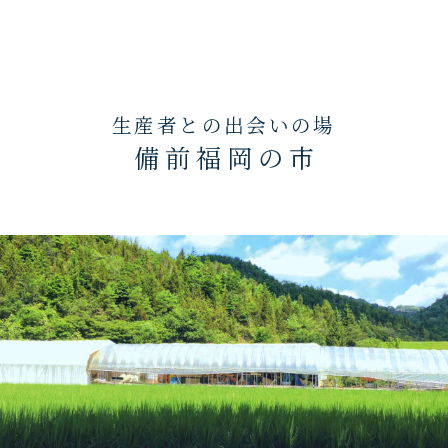
生産者との出会いの場
備 前 福 岡 の 市