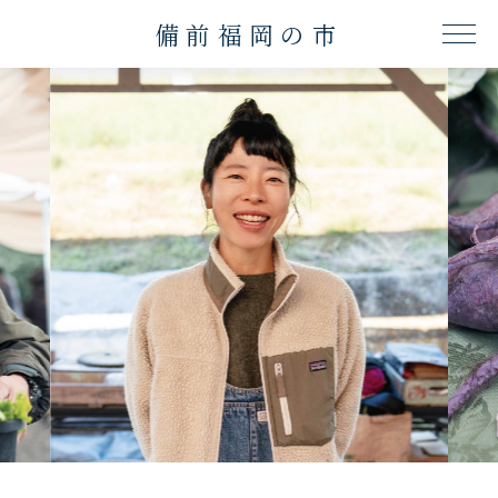
備前福岡の市
ME