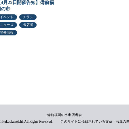
【4月25日開催告知】備前福
岡の市
イベント
チラシ
ニュース
出店者
開催情報
備前福岡の市出店者会
 Fukuokanoichi. All Rights Reserved.
このサイトに掲載されている文章・写真の